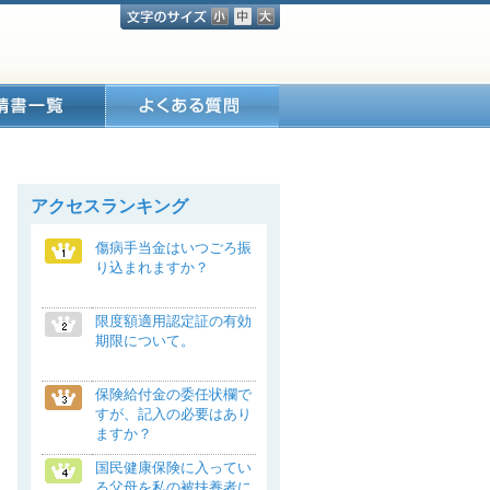
アクセスランキング
傷病手当金はいつごろ振
り込まれますか？
限度額適用認定証の有効
期限について。
保険給付金の委任状欄で
すが、記入の必要はあり
ますか？
国民健康保険に入ってい
る父母を私の被扶養者に