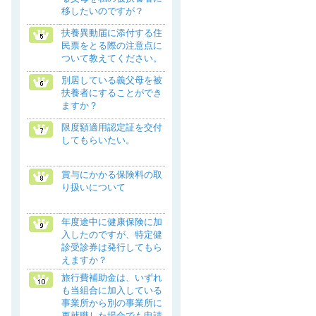
移したいのですが？
扶養異動届に添付する住
民票をとる際の注意点に
ついて教えてください。
別居している義父母を被
扶養者にすることができ
ますか？
限度額適用認定証を交付
してもらいたい。
賞与にかかる保険料の取
り扱いについて
年度途中に健康保険に加
入したのですが、特定健
診受診券は発行してもら
えますか？
旅行費補助金は、いずれ
も当組合に加入している
事業所から別の事業所に
再就職した場合でも申請