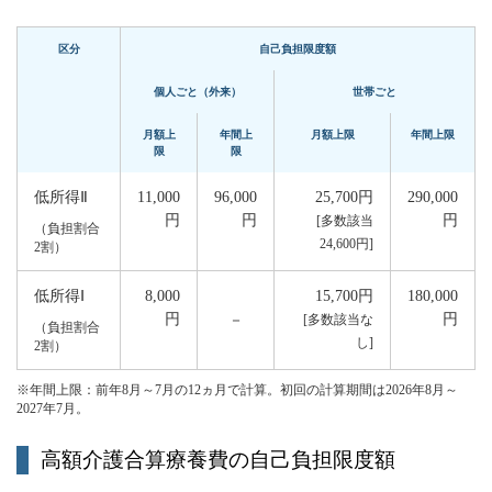
区分
自己負担限度額
個人ごと（外来）
世帯ごと
月額上
年間上
月額上限
年間上限
限
限
低所得Ⅱ
11,000
96,000
25,700円
290,000
円
円
円
[多数該当
（負担割合
24,600円]
2割）
低所得Ⅰ
8,000
15,700円
180,000
円
円
－
[多数該当な
（負担割合
し]
2割）
※年間上限：前年8月～7月の12ヵ月で計算。初回の計算期間は2026年8月～
2027年7月。
高額介護合算療養費の自己負担限度額