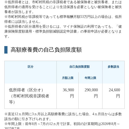
※低所得者とは、市町村民税の非課税者である被保険者と被扶養者、または
低所得者の適用を受けることにより生活保護を必要としない被保険者と被扶
養者が該当します。
※市町村民税が非課税等であっても標準報酬月額53万円以上の場合は、低所
得者には該当しません。
※低所得者の区分適用を受けるには、マイナ保険証の利用であっても、「健
康保険限度額適用・標準負担額減額認定申請書」の事前申請が必要となりま
す。
高額療養費の自己負担限度額
区分
自己負担限度額
多数該当
月額上限
年間上限
低所得者（区分オ）
36,900
290,000
24,600
（市町村民税非課税者
円
円
円
等）
※直近12ヵ月間に3ヵ月以上高額療養費に該当した場合、4ヵ月目からは多数
該当の額に引き下げられます。
※年間上限：前年8月～7月の12ヵ月で計算。初回の計算期間は2026年8月～
2027年7月。