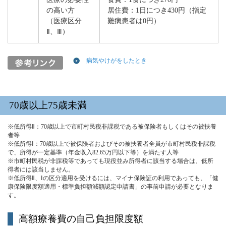
の高い方
居住費：1日につき430円（指定
（医療区分
難病患者は0円）
Ⅱ、Ⅲ）
病気やけがをしたとき
70歳以上75歳未満
※低所得Ⅱ：70歳以上で市町村民税非課税である被保険者もしくはその被扶養
者等
※低所得Ⅰ：70歳以上で被保険者およびその被扶養者全員が市町村民税非課税
で、所得が一定基準（年金収入82.65万円以下等）を満たす人等
※市町村民税が非課税等であっても現役並み所得者に該当する場合は、低所
得者には該当しません。
※低所得Ⅱ、Ⅰの区分適用を受けるには、マイナ保険証の利用であっても、「健
康保険限度額適用・標準負担額減額認定申請書」の事前申請が必要となりま
す。
高額療養費の自己負担限度額